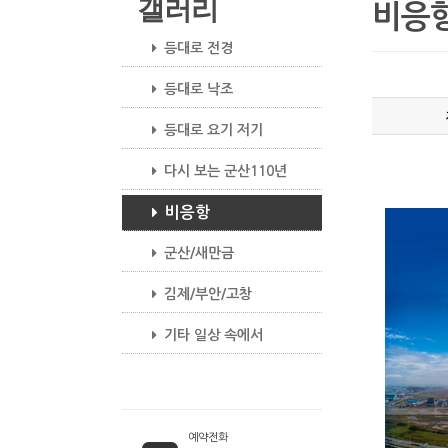
갤러리
비응
등대로 전경
등대로 낙조
등대로 요기 저기
다시 보는 군산110년
비응항
군산/새만금
김제/부안/고창
기타 일상 속에서
예약전화