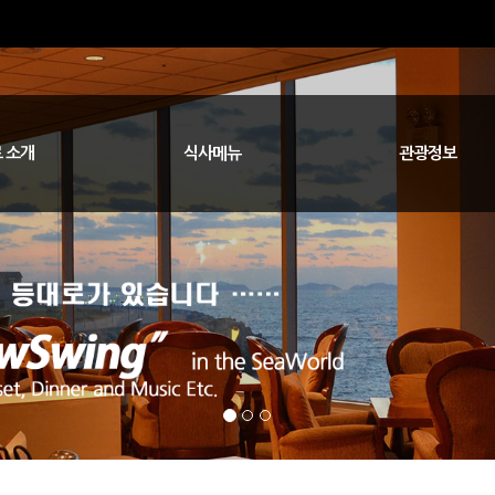
 소개
식사메뉴
관광정보
아시나요?
오시는 길
사말
등대로코스 A/B/C
특선요리/샐러드
종이냄비 탕류
주류/와인
커피/음료
일반식사
남원/정읍/순창/임실
군산/새만금 숙박
전주/익산/완주
김제/부안/고창
무주/진안/장수
새만금
군산