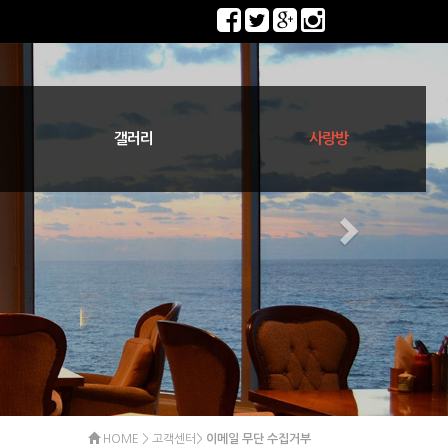
갤러리
사랑방
다시 보는 군산110년
등대로 요기 저기
기타 일상 속에서
김제/부안/고창
군산/새만금
등대로 전경
등대로 낙조
비응항
공지사항
게시판
HOME > 고객센터>
이메일 무단 수집거부