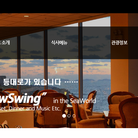
 소개
식사메뉴
관광정보
아시나요?
오시는 길
사말
등대로코스 A/B/C
특선요리/샐러드
종이냄비 탕류
주류/와인
커피/음료
일반식사
남원/정읍/순창/임실
군산/새만금 숙박
전주/익산/완주
김제/부안/고창
무주/진안/장수
새만금
군산