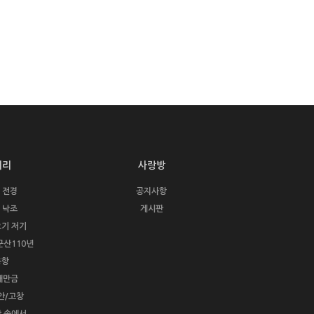
러리
사랑방
 전경
공지사항
 낙조
게시판
요기 저기
군산110년
응항
새만금
안/고창