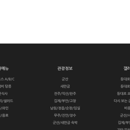
사메뉴
관광정보
갤
 A/B/C
군산
등대로
비 탕류
새만금
등대로
반식사
전주/익산/완주
등대로 
리/샐러드
김제/부안/고창
다시 보는 
/와인
남원/정읍/순창/임실
비
/음료
무주/진안/장수
군산/
군산/새만금 숙박
김제/부