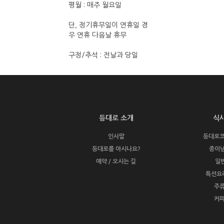
평월 : 매주 월요일
단, 정기휴무일이 연휴일 경
우 연휴 다음날 휴무
구정/추석 : 전날과 당일
등대로 소개
식
인사말
등대로코스
등대로를 아시나요?
종이냄
예약 / 오시는 길
일
특선요
주류
커피